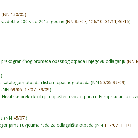
e
(NN 130/05)
razdoblje 2007. do 2015. godine (
NN 85/07
,
126/10
,
31/11
,
46/15
)
u prekograničnog prometa opasnog otpada i njegovu odlaganju
(NN 
3
)
da s katalogom otpada i listom opasnog otpada (NN
50/05
,
39/09
)
m (NN
69/06
,
17/07
,
39/09
)
 Hrvatske preko kojih je dopušten uvoz otpada u Europsku uniju i izv
ada (NN
45/07
)
tegorijama i uvjetima rada za odlagališta otpada (NN
117/07
,
111/11
,