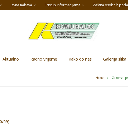
Javna nabava
Pristup informacijama
Zaštita osobnih poda
Aktualno
Radno vrijeme
Kako do nas
Galerija slika
Home
/
Zakonski pr
0/09)