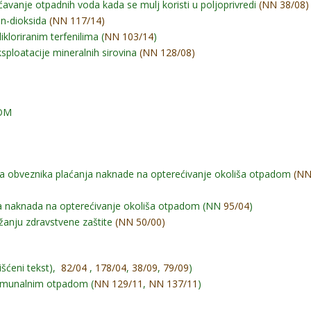
ćavanje otpadnih voda kada se mulj koristi u poljoprivredi
(NN 38/08)
an-dioksida
(NN 117/14)
ikloriranim terfenilima (
NN 103/14
)
sploatacije mineralnih sirovina
(NN 128/08)
DOM
nika obveznika plaćanja naknade na opterećivanje okoliša otpadom
(N
nja naknada na opterećivanje okoliša otpadom (NN
95/04
)
žanju zdravstvene zaštite
(NN 50/00)
išćeni tekst),
82/04
,
178/04
,
38/09
,
79/09
)
omunalnim otpadom (
NN 129/11
,
NN 137/11
)