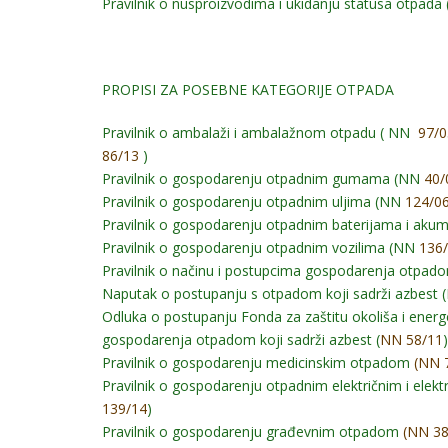
Pravilnik o nusproizvodima i ukidanju statusa otpada 
PROPISI ZA POSEBNE KATEGORIJE OTPADA
Pravilnik o ambalaži i ambalažnom otpadu ( NN
97/0
86/13
)
Pravilnik o gospodarenju otpadnim gumama (NN
40/
Pravilnik o gospodarenju otpadnim uljima (NN
124/0
Pravilnik o gospodarenju otpadnim baterijama i ak
Pravilnik o gospodarenju otpadnim vozilima (NN
136
Pravilnik o načinu i postupcima gospodarenja otpado
Naputak o postupanju s otpadom koji sadrži azbest
Odluka o postupanju Fonda za zaštitu okoliša i ener
gospodarenja otpadom koji sadrži azbest (
NN 58/11
)
Pravilnik o gospodarenju medicinskim otpadom
(NN 
Pravilnik o gospodarenju otpadnim električnim i ele
139/14
)
Pravilnik o gospodarenju građevnim otpadom
(NN 38