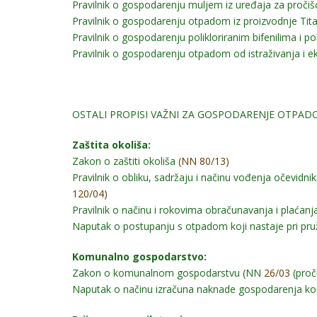
Pravilnik o gospodarenju muljem iz uređaja za pročiš
Pravilnik o gospodarenju otpadom iz proizvodnje Tit
Pravilnik o gospodarenju polikloriranim bifenilima i pol
Pravilnik o gospodarenju otpadom od istraživanja i ek
OSTALI PROPISI VAŽNI ZA GOSPODARENJE OTPA
Zaštita okoliša:
Zakon o zaštiti okoliša
(NN 80/13)
Pravilnik o obliku, sadržaju i načinu vođenja očevid
120/04)
Pravilnik o načinu i rokovima obračunavanja i plaća
Naputak o postupanju s otpadom koji nastaje pri pru
Komunalno gospodarstvo:
Zakon o komunalnom gospodarstvu (NN
26/03
(proč
Naputak o načinu izračuna naknade gospodarenja k