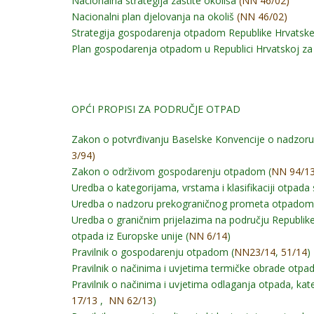
Nacionalna strategija zaštite okoliša
(NN 46/02)
Nacionalni plan djelovanja na okoliš
(NN 46/02)
Strategija gospodarenja otpadom Republike Hrvatsk
Plan gospodarenja otpadom u Republici Hrvatskoj za 
OPĆI PROPISI ZA PODRUČJE OTPAD
Zakon o potvrđivanju Baselske Konvencije o nadzor
3/94)
Zakon o održivom gospodarenju otpadom (
NN 94/1
Uredba o kategorijama, vrstama i klasifikaciji otpa
Uredba o nadzoru prekograničnog prometa otpado
Uredba o graničnim prijelazima na području Republike
otpada iz Europske unije (
NN 6/14
)
Pravilnik o gospodarenju otpadom (
NN
23/14
,
51/14
)
Pravilnik o načinima i uvjetima termičke obrade otp
Pravilnik o načinima i uvjetima odlaganja otpada, ka
17/13
,
NN 62/13
)