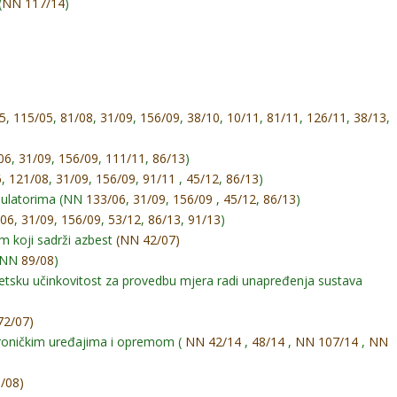
(
NN 117/14
)
5
,
115/05
,
81/08
,
31/09
,
156/09
,
38/10
,
10/11
,
81/11
,
126/11
,
38/13
,
06
,
31/09
,
156/09
,
111/11
,
86/13
)
6
,
121/08
,
31/09
,
156/09
,
91/11
,
45/12
,
86/13
)
umulatorima (NN
133/06
,
31/09
,
156/09
,
45/12
,
86/13
)
/06
,
31/09
,
156/09
,
53/12
,
86/13
,
91/13
)
m koji sadrži azbest
(NN 42/07)
 (NN
89/08
)
getsku učinkovitost za provedbu mjera radi unapređenja sustava
72/07)
ktroničkim uređajima i opremom (
NN 42/14
,
48/14
,
NN 107/14
,
NN
/08)