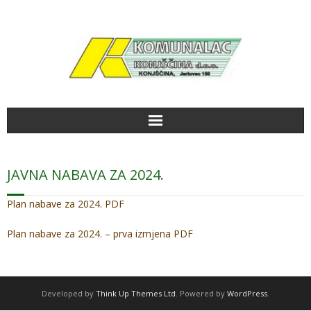
Početna
JAVNA NABAVA ZA 2024.
Aktualno
Plan nabave za 2024. PDF
Radno vrijeme
Plan nabave za 2024. – prva izmjena PDF
Kako do nas
Galerija slika
Developed by
Think Up Themes Ltd
. Powered by
WordPress
.