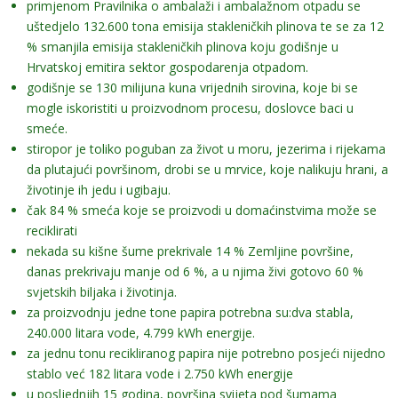
primjenom Pravilnika o ambalaži i ambalažnom otpadu se
Kontakt
uštedjelo 132.600 tona emisija stakleničkih plinova te se za 12
% smanjila emisija stakleničkih plinova koju godišnje u
Hrvatskoj emitira sektor gospodarenja otpadom.
godišnje se 130 milijuna kuna vrijednih sirovina, koje bi se
mogle iskoristiti u proizvodnom procesu, doslovce baci u
smeće.
stiropor je toliko poguban za život u moru, jezerima i rijekama
da plutajući površinom, drobi se u mrvice, koje nalikuju hrani, a
životinje ih jedu i ugibaju.
čak 84 % smeća koje se proizvodi u domaćinstvima može se
reciklirati
nekada su kišne šume prekrivale 14 % Zemljine površine,
danas prekrivaju manje od 6 %, a u njima živi gotovo 60 %
svjetskih biljaka i životinja.
za proizvodnju jedne tone papira potrebna su:dva stabla,
240.000 litara vode, 4.799 kWh energije.
za jednu tonu recikliranog papira nije potrebno posjeći nijedno
stablo već 182 litara vode i 2.750 kWh energije
u posljednjih 15 godina, površina svijeta pod šumama