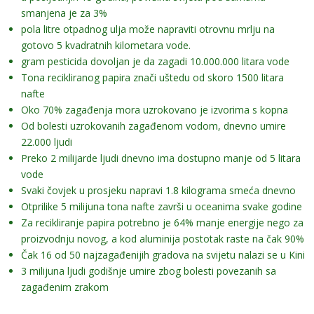
smanjena je za 3%
pola litre otpadnog ulja može napraviti otrovnu mrlju na
gotovo 5 kvadratnih kilometara vode.
gram pesticida dovoljan je da zagadi 10.000.000 litara vode
Tona recikliranog papira znači uštedu od skoro 1500 litara
nafte
Oko 70% zagađenja mora uzrokovano je izvorima s kopna
Od bolesti uzrokovanih zagađenom vodom, dnevno umire
22.000 ljudi
Preko 2 milijarde ljudi dnevno ima dostupno manje od 5 litara
vode
Svaki čovjek u prosjeku napravi 1.8 kilograma smeća dnevno
Otprilike 5 milijuna tona nafte završi u oceanima svake godine
Za recikliranje papira potrebno je 64% manje energije nego za
proizvodnju novog, a kod aluminija postotak raste na čak 90%
Čak 16 od 50 najzagađenijih gradova na svijetu nalazi se u Kini
3 milijuna ljudi godišnje umire zbog bolesti povezanih sa
zagađenim zrakom