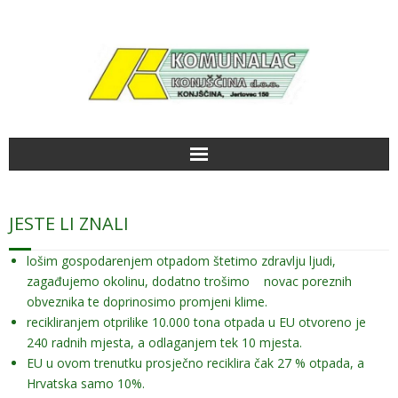
Početna
JESTE LI ZNALI
Aktualno
lošim gospodarenjem otpadom štetimo zdravlju ljudi,
zagađujemo okolinu, dodatno trošimo novac poreznih
Radno vrijeme
obveznika te doprinosimo promjeni klime.
recikliranjem otprilike 10.000 tona otpada u EU otvoreno je
Kako do nas
240 radnih mjesta, a odlaganjem tek 10 mjesta.
EU u ovom trenutku prosječno reciklira čak 27 % otpada, a
Galerija slika
Hrvatska samo 10%.