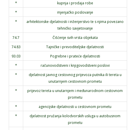
*
kupnja i prodaja robe
Kontakt
*
mjenjačko poslovanje
*
arhitektonske djelatnosti i inženjerstvo te s njima povezano
tehničko savjetovanje
74.7
Čišćenje svih vrsta objekata
74.83
Tajničke i prevoditeljske djelatnosti
93.03
Pogrebne i prateće djelatnosti
*
računovodstveni i knjigovodstveni poslovi
*
djelatnost javnog cestovnog prijevoza putnika ili tereta u
unutarnjem cestovnom prometu
*
prijevoz tereta u unutarnjem i međunarodnom cestovnom
prometu
*
agencijske djelatnosti u cestovnom prometu
*
djelatnost pružanja kolodvorskih usluga u autobusnom
prometu