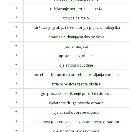
*
održavanje nerazvrstanih cesta
*
tržnice na malo
*
održavanje groblja i krematorija i prijevoz pokojnika
*
obavljanje dimnjačarskih poslova
*
javna rasvjeta
*
upravljanje grobljem
*
djelatnost odvodnje
*
posebne djlatnosti za potrebe upravljanja vodama
*
stručni poslovi zaštite okoliša
*
gospodarsko korištenje prirodnih dobara
*
djelatnost druge obrade otpada
*
djelatnost oporabe otpada
*
djelatnost posredovanja u gospodarenju otpadom
*
djelatnost prijevoza otpada