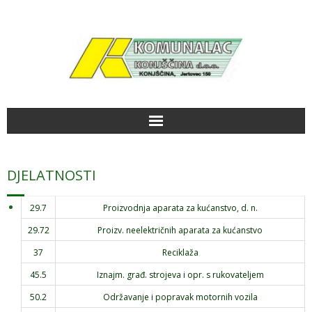
Početna
DJELATNOSTI
Aktualno
29.7
Proizvodnja aparata za kućanstvo, d. n.
Radno vrijeme
29.72
Proizv. neelektričnih aparata za kućanstvo
37
Reciklaža
Kako do nas
45.5
Iznajm. građ. strojeva i opr. s rukovateljem
Galerija slika
50.2
Održavanje i popravak motornih vozila