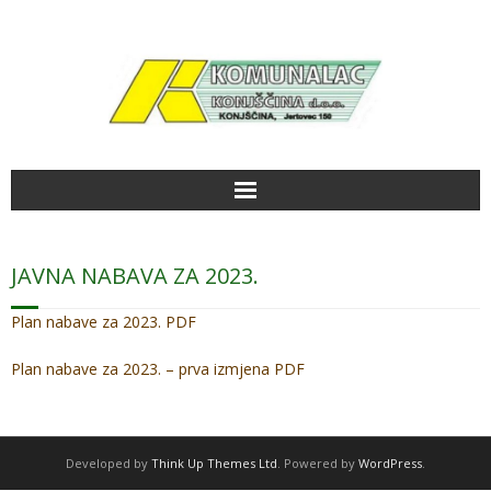
Početna
JAVNA NABAVA ZA 2023.
Aktualno
Plan nabave za 2023. PDF
Radno vrijeme
Plan nabave za 2023. – prva izmjena PDF
Kako do nas
Galerija slika
Developed by
Think Up Themes Ltd
. Powered by
WordPress
.